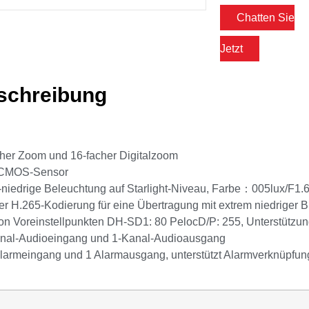
Chatten Sie
Jetzt
schreibung
cher Zoom und 16-facher Digitalzoom
l-CMOS-Sensor
ra-niedrige Beleuchtung auf Starlight-Niveau, Farbe：005lux/F
er H.265-Kodierung für eine Übertragung mit extrem niedriger Bi
on Voreinstellpunkten DH-SD1: 80 PelocD/P: 255, Unterstützu
Kanal-Audioeingang und 1-Kanal-Audioausgang
larmeingang und 1 Alarmausgang, unterstützt Alarmverknüpfun