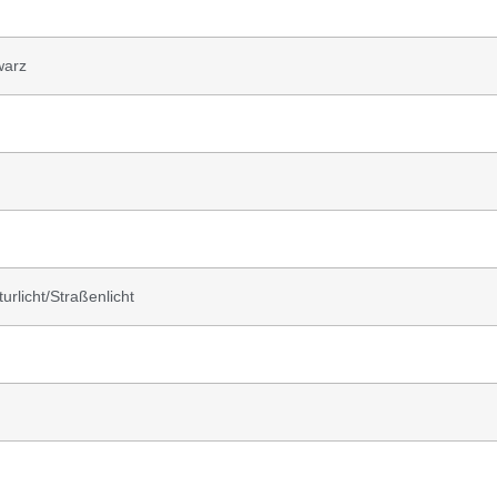
warz
rlicht/Straßenlicht