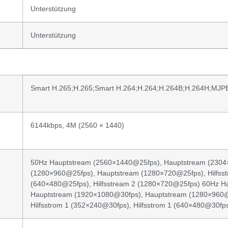
Unterstützung
Unterstützung
Smart H.265;H.265;Smart H.264;H.264;H.264B;H.264H;MJ
6144kbps, 4M (2560 × 1440)
50Hz Hauptstream (2560×1440@25fps), Hauptstream (2304
(1280×960@25fps), Hauptstream (1280×720@25fps), Hilfsstr
(640×480@25fps), Hilfsstream 2 (1280×720@25fps) 60Hz 
Hauptstream (1920×1080@30fps), Hauptstream (1280×960@3
Hilfsstrom 1 (352×240@30fps), Hilfsstrom 1 (640×480@30fp