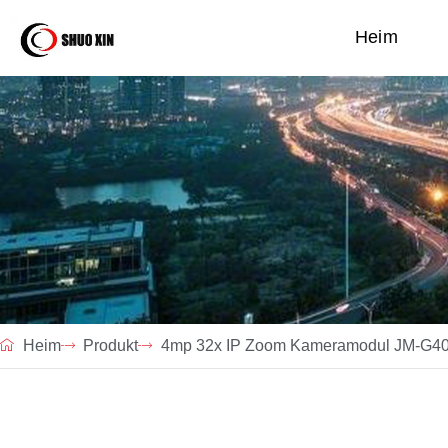
Heim
Heim
Produkt
4mp 32x IP Zoom Kameramodul JM-G4