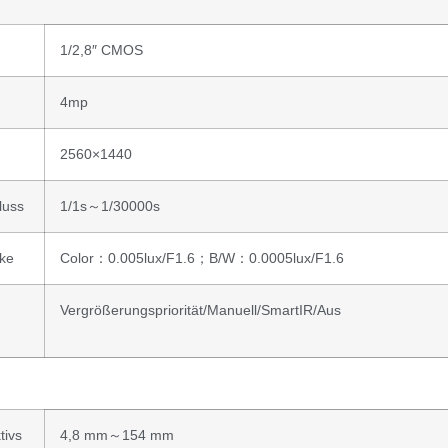
1/2,8″ CMOS
4mp
2560×1440
luss
1/1s～1/30000s
rke
Color：0.005lux/F1.6；B/W：0.0005lux/F1.6
Vergrößerungspriorität/Manuell/SmartIR/Aus
tivs
4,8 mm～154 mm