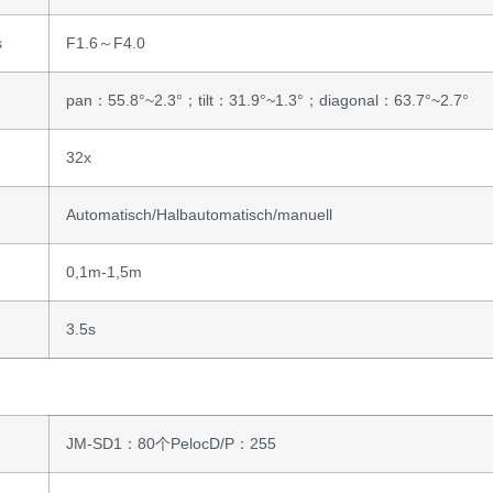
s
F1.6～F4.0
pan：55.8°~2.3°；tilt：31.9°~1.3°；diagonal：63.7°~2.7°
32x
Automatisch/Halbautomatisch/manuell
0,1m-1,5m
3.5s
t
JM-SD1：80个PelocD/P：255