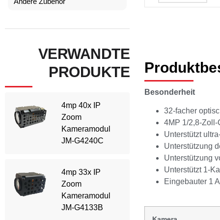
Andere Zubehör
VERWANDTE
Produktbe
PRODUKTE
Besonderheit
4mp 40x IP
32-facher optis
Zoom
4MP 1/2,8-Zol
Kameramodul
Unterstützt ult
JM-G4240C
Unterstützung d
Unterstützung v
Unterstützt 1-
4mp 33x IP
Eingebauter 1 A
Zoom
Kameramodul
JM-G4133B
Kamera