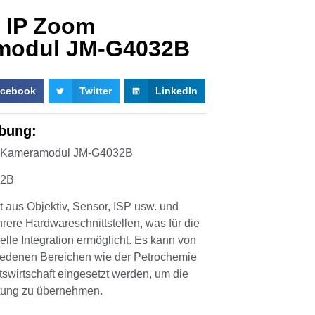
 IP Zoom
modul JM-G4032B
cebook
Twitter
LinkedIn
bung:
 Kameramodul JM-G4032B
32B
 aus Objektiv, Sensor, ISP usw. und
rere Hardwareschnittstellen, was für die
lle Integration ermöglicht. Es kann von
iedenen Bereichen wie der Petrochemie
ätswirtschaft eingesetzt werden, um die
tung zu übernehmen.