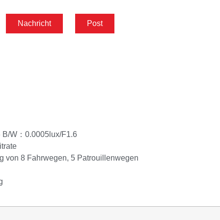
Nachricht
Post
1.6 B/W：0.0005lux/F1.6
trate
ng von 8 Fahrwegen, 5 Patrouillenwegen
g