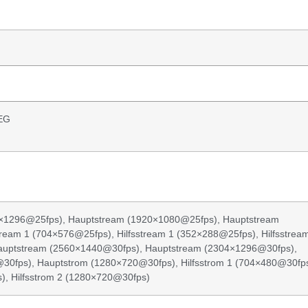
PEG
×1296@25fps), Hauptstream (1920×1080@25fps), Hauptstream
eam 1 (704×576@25fps), Hilfsstream 1 (352×288@25fps), Hilfsstrea
Hauptstream (2560×1440@30fps), Hauptstream (2304×1296@30fps),
0fps), Hauptstrom (1280×720@30fps), Hilfsstrom 1 (704×480@30fps
s), Hilfsstrom 2 (1280×720@30fps)