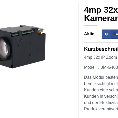
4mp 32x
Kamera
Aktie:
Fa
Kurzbeschrei
4mp 32x IP Zoom
Modell：JM-G40
Das Modul besteht
berücksichtigt meh
Kunden eine schne
Kunden in versch
und der Elektrizit
Produktverantwor