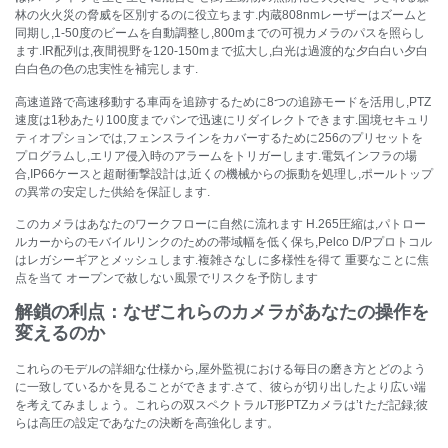
林の火火災の脅威を区別するのに役立ちます.内蔵808nmレーザーはズームと
同期し,1-50度のビームを自動調整し,800mまでの可視カメラのパスを照らし
ます.IR配列は,夜間視野を120-150mまで拡大し,白光は過渡的な夕白白い夕白
白白色の色の忠実性を補完します.
高速道路で高速移動する車両を追跡するために8つの追跡モードを活用し,PTZ
速度は1秒あたり100度までパンで迅速にリダイレクトできます.国境セキュリ
ティオプションでは,フェンスラインをカバーするために256のプリセットを
プログラムし,エリア侵入時のアラームをトリガーします.電気インフラの場
合,IP66ケースと超耐衝撃設計は,近くの機械からの振動を処理し,ポールトップ
の異常の安定した供給を保証します.
このカメラはあなたのワークフローに自然に流れます H.265圧縮は,パトロー
ルカーからのモバイルリンクのための帯域幅を低く保ち,Pelco D/Pプロトコル
はレガシーギアとメッシュします.複雑さなしに多様性を得て 重要なことに焦
点を当て オープンで赦しない風景でリスクを予防します
解鎖の利点：なぜこれらのカメラがあなたの操作を
変えるのか
これらのモデルの詳細な仕様から,屋外監視における毎日の磨き方とどのよう
に一致しているかを見ることができます.さて、彼らが切り出したより広い端
を考えてみましょう。これらの双スペクトラルT形PTZカメラは’t ただ記録;彼
らは高圧の設定であなたの決断を高強化します。