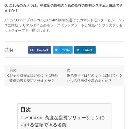
Q: これらのカメラは、発電所の監視のための既存の監視システムと統合でき
ますか？
A: はい,ONVIFプロトコルとRS485制御を通じて,コマンドセンターとシームレ
スに同期し,リアルタイムのホットスポットアラートと電気インフラのプリセ
ットスイープを可能にします.
共有：
Facebook
Twitter
LinkedIn
前の
次
ジャイロ安定はどのように監視
偽色モードはどのように2軸ジン
映像の岩を安定させますか？
バルの熱画像を高めますか？
目次
1. Shuoxin: 高度な監視ソリューションに
おける信頼できる名前