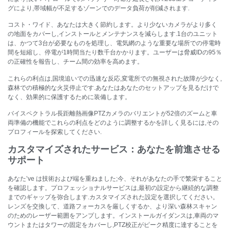
グにより,帯域幅が不足するゾーンでのデータ負荷が削減されます.
コスト・ワイド、あなたは大きく節約します。より少ないカメラがより多く
の地面をカバーし,インストールとメンテナンスを減らします.1台のユニット
は、かつて3台が必要なものを処理し、電気網のような重要な場所での停電時
間を短縮し、停電が1時間当たり数千台かかります。ユーザーは脅威IDの95％
の正確性を報告し、チーム間の効率を高めます。
これらの利点は,国境追いでの迅速な反応,変電所での無視された故障が少なく,
森林での積極的な火災停止です.あなたはあなたのセットアップを見るだけで
なく、効果的に保護するために装備します。
バイスペクトラル長距離熱画像PTZカメラのバリエントが52倍のズームと車
両準備の機能でこれらの利点をどのように調整するかを詳しく見るには,その
プロフィールを探索してください.
カスタマイズされたサービス：あなたを前進させる
サポート
あなた’ve は技術および端を重ねました;今、それがあなたの手で繁栄すること
を確認します。プロフェッショナルサービスは,最初の設定から継続的な調整
までのギャップを弥合します.カスタマイズされた設定を選択してください。
レンズを交換して、道路フォーカスを厳しくするか、より深い森林スキャン
のためのレーザー範囲をアンプします。インストールガイダンスは,車両のマ
ウントまたはタワーの固定をカバーし,PTZ校正がピーク精度に達することを