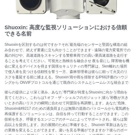
Shuoxin: 高度な監視ソリューションにおける信頼
できる名前
Shuoxinを区別するのは何ですか？それ’最先端のセンサーと堅固な構造の組
み合わせで、絶えず要素に立ち向かうことができます - 遠隔の電力変電所での
風の叫びや、高速道路をスキャンする警察車両での高い乗高速道路を走行す
ることを考えてください。可視光と熱検出を融合させ 夜を昼にし 障害物を機
会に変えるデバイスを得ます国境セキュリティの専門家は、5km離れた場所
で侵入者を見つける信頼性を誓う一方、森林管理者は彼らに頼って火災のリ
スクを蔓延する前に捕まえる。Shuoxin’雨や雨を排除するIP66評価のハウジ
ングから ONVIFプロトコルを通じて既存のシステムとシームレスな統合まで
彼らの提供により深く潜み、あなた’専門家が何度もShuoxinに向かう理由を
見てください。これらは’t オフ・ザ・シェルフのガジェット;彼ら’秒数が大き
いときの高いリスクの瞬間に合わせて同盟国を再調整します。あなた’危険、
Shuoxin&#8217 のための過負荷または無限の道路のパトロールから電気網を
再保護する;ソリューションは、自信を持って行動することができます。この
技術を生き、呼吸するエンジニアのチームによってサポートされ、彼らは製
品以上を提供します。次の展開のために準備すると、Shuoxin’革新はあなた
の業務を変えることができます。違いを見る準備ができますか？彼らのポー