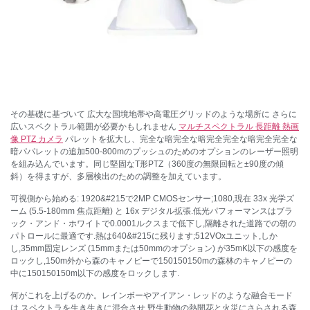
その基礎に基づいて 広大な国境地帯や高電圧グリッドのような場所に さらに
広いスペクトラル範囲が必要かもしれません
マルチスペクトラル 長距離 熱画
像 PTZ カメラ
パレットを拡大し、完全な暗完全な暗完全完全な暗完全完全な
暗パパレットの追加500-800mのプッシュのためのオプションのレーザー照明
を組み込んでいます。同じ堅固なT形PTZ（360度の無限回転と±90度の傾
斜）を得ますが、多層検出のための調整を加えています。
可視側から始める: 1920&#215で2MP CMOSセンサー;1080,現在 33x 光学ズ
ーム (5.5-180mm 焦点距離) と 16x デジタル拡張.低光パフォーマンスはブラ
ック・アンド・ホワイトで0.0001ルクスまで低下し,隔離された道路での朝の
パトロールに最適です.熱は640&#215に残ります;512VOxユニット,しか
し,35mm固定レンズ (15mmまたは50mmのオプション) が35mK以下の感度を
ロックし,150m外から森のキャノピーで150150150mの森林のキャノピーの
中に150150150m以下の感度をロックします.
何がこれを上げるのか。レインボーやアイアン・レッドのような融合モード
は,スペクトラを生き生きに混合させ,野生動物の熱開花と火災にさらされる森