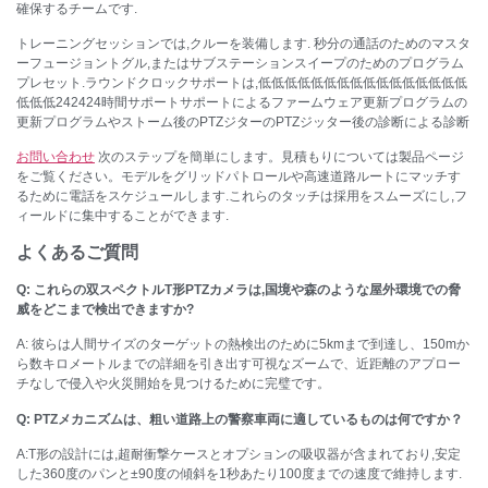
確保するチームです.
トレーニングセッションでは,クルーを装備します. 秒分の通話のためのマスタ
ーフュージョントグル,またはサブステーションスイープのためのプログラム
プレセット.ラウンドクロックサポートは,低低低低低低低低低低低低低低低低
低低低242424時間サポートサポートによるファームウェア更新プログラムの
更新プログラムやストーム後のPTZジターのPTZジッター後の診断による診断
お問い合わせ
次のステップを簡単にします。見積もりについては製品ページ
をご覧ください。モデルをグリッドパトロールや高速道路ルートにマッチす
るために電話をスケジュールします.これらのタッチは採用をスムーズにし,フ
ィールドに集中することができます.
よくあるご質問
Q: これらの双スペクトルT形PTZカメラは,国境や森のような屋外環境での脅
威をどこまで検出できますか?
A: 彼らは人間サイズのターゲットの熱検出のために5kmまで到達し、150mか
ら数キロメートルまでの詳細を引き出す可視なズームで、近距離のアプロー
チなしで侵入や火災開始を見つけるために完璧です。
Q: PTZメカニズムは、粗い道路上の警察車両に適しているものは何ですか？
A:T形の設計には,超耐衝撃ケースとオプションの吸収器が含まれており,安定
した360度のパンと±90度の傾斜を1秒あたり100度までの速度で維持します.