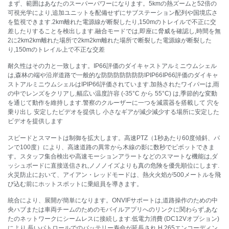
まず、範囲はあなたのスーパーパワーになります。5kmの熱ズームと52倍の
可視光学により,追加ユニットを配備せずにサブステーション配列や国境広さ
を監視できます.2km離れた電源線が断裂したり,150mのトレイルで不正に交
差したりすることを検出します.融合モードでは,即座に脅威を確認し,時間を無
2に2km2km離れた場所で2km2km離れた場所で断裂した電源線が断裂した
り,150mのトレイル上で不正な交差
耐久性はその力と一致します。IP66評価のダイキャストアルミニウムシェル
は,森林の端や沿岸道路で一般的な防防防防防防防IPIP66IP66評価のダイキャ
ストアルミニウムシェルはIPIP66評価されています.加熱されたワイパーは,雨
の中でレンズをクリアし,幅広い温度許容 (-35°C から 55°C) は,季節的な変動
を通じて動作を維持します.警察のクルーザーに一つを減震器を搭載して 穴を
乗り出し 安定したビデオを提供し 小さなギアが減少減少する場所に安定した
ビデオを提供します
スピードとスマートは制御を拡大します。高速PTZ（1秒あたり60度傾斜、パ
ンで100度）により、高速道路の異常から木線の影に数秒でピボットできま
す。スタッフ集合検出や高速モーションアラートなどのスマートな機能は,ダ
ッシュボードに直接送信され,ノノノイズよりも真の危険を優先順位にします.
火災防止において、アイアン・レッドモードは、熱火火焰が500メートルを飛
び込む前にホットスポットに乗組員を導きます。
統合により、展開が簡単になります。ONVIFサポートは,道路操作のための中
央ハブまたは車両チームのためのモバイルアプリへのリンクに関わらず,あな
たのネットワークにシームレスに接続します.低電力消費 (DC12Vオプション)
により,長いパトロールでのバッテリー寿命が延長され,H.265エンコーディン