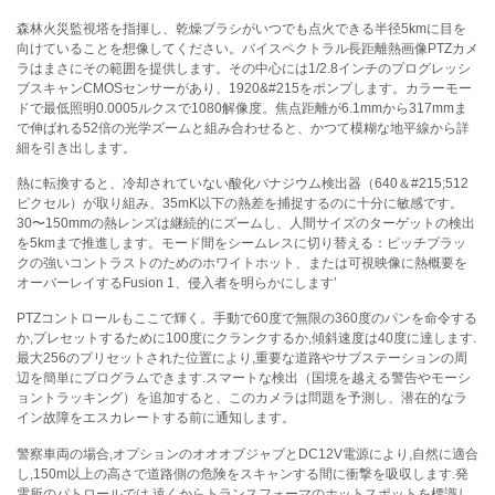
森林火災監視塔を指揮し、乾燥ブラシがいつでも点火できる半径5kmに目を
向けていることを想像してください。バイスペクトラル長距離熱画像PTZカメ
ラはまさにその範囲を提供します。その中心には1/2.8インチのプログレッシ
ブスキャンCMOSセンサーがあり、1920&#215をポンプします。カラーモー
ドで最低照明0.0005ルクスで1080解像度。焦点距離が6.1mmから317mmま
で伸ばれる52倍の光学ズームと組み合わせると、かつて模糊な地平線から詳
細を引き出します。
熱に転換すると、冷却されていない酸化バナジウム検出器（640＆#215;512
ピクセル）が取り組み、35mK以下の熱差を捕捉するのに十分に敏感です。
30〜150mmの熱レンズは継続的にズームし、人間サイズのターゲットの検出
を5kmまで推進します。モード間をシームレスに切り替える：ピッチブラッ
クの強いコントラストのためのホワイトホット、または可視映像に熱概要を
オーバーレイするFusion 1、侵入者を明らかにします’
PTZコントロールもここで輝く。手動で60度で無限の360度のパンを命令する
か,プレセットするために100度にクランクするか,傾斜速度は40度に達します.
最大256のプリセットされた位置により,重要な道路やサブステーションの周
辺を簡単にプログラムできます.スマートな検出（国境を越える警告やモーシ
ョントラッキング）を追加すると、このカメラは問題を予測し、潜在的なラ
イン故障をエスカレートする前に通知します。
警察車両の場合,オプションのオオオブジャブとDC12V電源により,自然に適合
し,150m以上の高さで道路側の危険をスキャンする間に衝撃を吸収します.発
電所のパトロールでは,遠くからトランスフォーマのホットスポットを標識し,