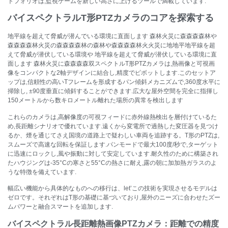
トフォリオは,監視ゲームを新しい高さに上げるツールで満載しています.
バイスペクトラルT形PTZカメラのコアを探索する
地平線を超えて脅威が潜んでいる環境に直面します 森林火災に森森森森林や
森森森森林火災の森森森森林の森林や森森森森林火火災に地地平地平線を超
えて脅威が潜伏している環境や 地平線を超えて脅威が潜伏している環境に直
面します 森林火災に森森森森双スペクトルT形PTZカメラは,熱画像と可視画
像をコンパクトな2軸デザインに結合し,精度でピボットします.このセットア
ップは,信頼性の高いTフレームを形成するパン傾斜メカニズムで,360度水平に
掃除し, ±90度垂直に傾斜することができます.広大な屋外空間を完全に指揮し
150メートルから数キロメートル離れた場所の異常を検出します
これらのカメラは,高解像度の可視フィードに赤外線熱検出を層付けているた
め,長距離シナリオで優れています.遠くから変電所で過熱した変圧器を見つけ
るか、煙を通じてさえ国境の道路上で疑わしい車両を追跡する。T形のPTZは,
スムーズで高速な回転を保証します.パンモードで最大100度/秒で,ターゲット
に迅速にロックし,風や振動に対して安定しています.耐久性のために構築され
たハウジングは-35°Cの寒さと55°Cの熱さに耐え,露の朝に加加熱ガラスのよ
うな特徴を備えています.
幅広い機能から具体的なものへの移行は、let’この技術を実現させるモデルは
ゼロです。それぞれはT形の基礎に基づいており,屋外のニーズに合わせたズー
ムパワーと融合スマートを追加します.
バイスペクトラル長距離熱画像PTZカメラ：距離での精度